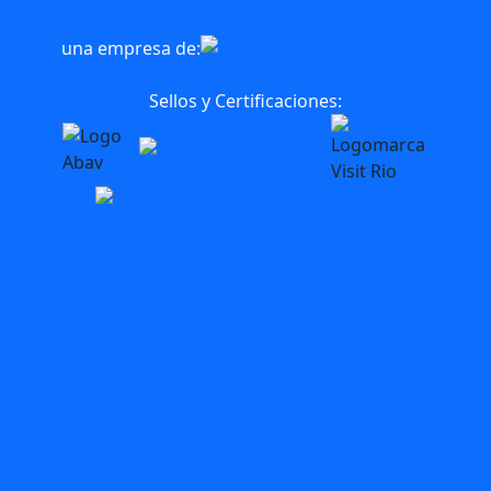
una empresa de:
Sellos y Certificaciones:
blog
Arte
Angra dos Reis
Brasil
Buceo
Buceo en Buzios
C2Rio
Circuito
consejos
Carnaval
Centro
Comer en Buzios
Curiosidades
Dia de la Madre
Donde Beber
Día de los Enamorados
Galerías
Día del Padre
Excursion
futbol
Guia Completa
Mejor del Arraial
do Cabo
Mejores Bares
Mejores Restaurantes
Paseo en Catamaran
Quad
rio de janeiro