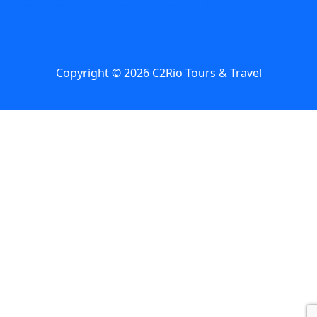
recorridos
Un dia en
Río con lluvia
Buzios
Verano
Copyright © 2026 C2Rio Tours & Travel