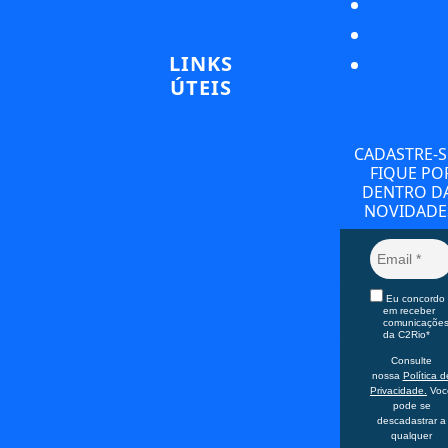
de Janeiro – RJ,
Blog
Produtos
22011-010
Ingressos
LINKS
Horário: 7h às
Conectados
ÚTEIS
22h
Tours
Regulares
Termos e
Hotel Hilton
Tours
Condições
Privativos
Barra
CADASTRE-S
Aviso de
Transporte
FIQUE PO
Av. Embaixador
Privacidade
Exclusivo
DENTRO D
Abelardo Bueno
Cookies
Reservas em
NOVIDADE
Portal do Titular
1430 – Barra da
Restaurantes e
(LGPD)
Hotéis
Tijuca, Rio de
Relatório de
Guias
Janeiro – RJ,
Sustentabilidade
Especializados
22775-040
Eu concordo
Serviços
em receber
Horário: 8h às
Experiências
comunicaçõe
da C2Rio*
Personalizadas
17h
MICE
Consulte
FIT
nossa
Política d
Office
Privacidade.
Voc
Turismo
Praia de
pode se
Pedagógico
descadastrar a
Botafogo 501 –
Atividades
qualquer