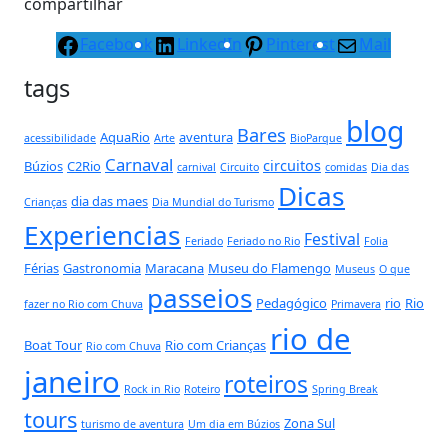
compartilhar
Facebook
LinkedIn
Pinterest
Mail
tags
blog
Bares
AquaRio
aventura
acessibilidade
Arte
BioParque
Carnaval
circuitos
Búzios
C2Rio
carnival
Circuito
comidas
Dia das
Dicas
dia das maes
Crianças
Dia Mundial do Turismo
Experiencias
Festival
Feriado
Feriado no Rio
Folia
Férias
Gastronomia
Maracana
Museu do Flamengo
Museus
O que
passeios
Pedagógico
rio
Rio
fazer no Rio com Chuva
Primavera
rio de
Boat Tour
Rio com Crianças
Rio com Chuva
janeiro
roteiros
Rock in Rio
Roteiro
Spring Break
tours
Zona Sul
turismo de aventura
Um dia em Búzios