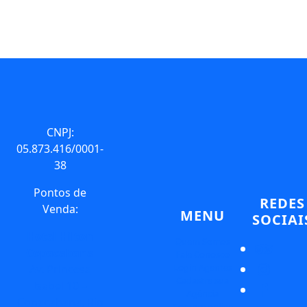
CNPJ:
05.873.416/0001-
38
Pontos de
REDES
Venda:
MENU
SOCIAI
Hotel Hilton
Quem Somos
Copacabana
Fale Conosco
Login Agentes
Av. Princesa
Cadastre sua
Isabel 10 –
Agência
Copacabana, Rio
Compre online