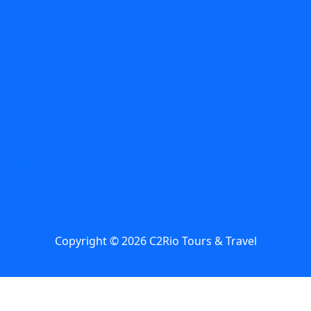
Carnaval
circuitos
Búzios
C2Rio
carnival
Circuito
comidas
Dia das
Dicas
dia das maes
Crianças
Dia Mundial do Turismo
Experiencias
Festival
Feriado
Feriado no Rio
Folia
Férias
Gastronomia
Maracana
Museu do Flamengo
Museus
O que
passeios
Pedagógico
rio
Rio
fazer no Rio com Chuva
Primavera
rio de
Boat Tour
Rio com Crianças
Rio com Chuva
janeiro
roteiros
Rock in Rio
Roteiro
Spring Break
tours
Zona Sul
turismo de aventura
Um dia em Búzios
Copyright © 2026 C2Rio Tours & Travel