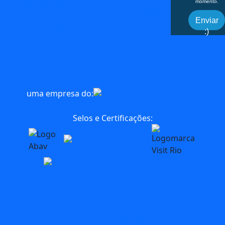
momento.
Corporativas
Botafogo, Rio de
Agências
Janeiro – RJ,
Enviar
22250-040
:)
+55 (21) 3828-
0370
uma empresa do:
Selos e Certificações:
blog
Bares
AquaRio
aventura
acessibilidade
Arte
BioParque