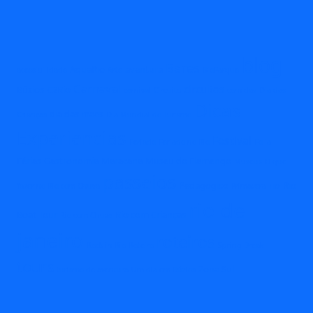
blog
Bares
AquaRio
aventura
acessibilidade
Arte
BioParque
Carnaval
circuitos
Búzios
C2Rio
carnival
Circuito
comidas
Dia das
Dicas
dia das maes
Crianças
Dia Mundial do Turismo
Experiencias
Festival
Feriado
Feriado no Rio
Folia
Férias
Gastronomia
Maracana
Museu do Flamengo
Museus
O que
passeios
Pedagógico
rio
Rio
fazer no Rio com Chuva
Primavera
rio de
Boat Tour
Rio com Crianças
Rio com Chuva
janeiro
roteiros
Rock in Rio
Roteiro
Spring Break
tours
Zona Sul
turismo de aventura
Um dia em Búzios