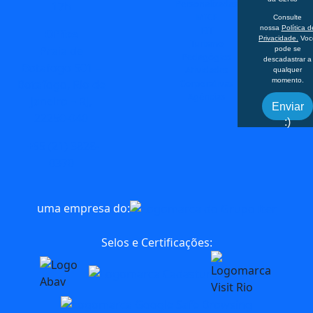
Personalizadas
17h
MICE
Consulte
FIT
nossa
Política d
Office
Privacidade.
Voc
Turismo
Praia de
pode se
Pedagógico
descadastrar a
Botafogo 501 –
Atividades
qualquer
momento.
Corporativas
Botafogo, Rio de
Agências
Janeiro – RJ,
Enviar
22250-040
:)
+55 (21) 3828-
0370
uma empresa do:
Selos e Certificações: