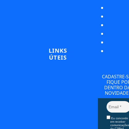
Hotel Hilton
Quem Somos
Copacabana
Fale Conosco
Login Agentes
Av. Princesa
Cadastre sua
Isabel 10 –
Agência
Copacabana, Rio
Compre online
de Janeiro – RJ,
Blog
Produtos
22011-010
Ingressos
LINKS
Horário: 7h às
Conectados
ÚTEIS
22h
Tours
Regulares
Termos e
Hotel Hilton
Tours
Condições
Privativos
Barra
CADASTRE-S
Aviso de
Transporte
FIQUE PO
Av. Embaixador
Privacidade
Exclusivo
DENTRO D
Abelardo Bueno
Cookies
Reservas em
NOVIDADE
Portal do Titular
1430 – Barra da
Restaurantes e
(LGPD)
Hotéis
Tijuca, Rio de
Relatório de
Guias
Janeiro – RJ,
Sustentabilidade
Especializados
22775-040
Eu concordo
Serviços
em receber
Horário: 8h às
Experiências
comunicaçõe
da C2Rio*